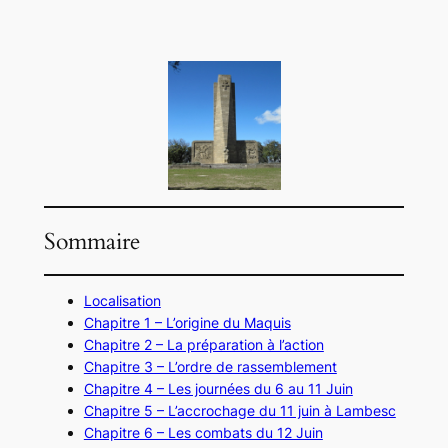
Aller
au
contenu
Sommaire
Localisation
Chapitre 1 – L’origine du Maquis
Chapitre 2 – La préparation à l’action
Chapitre 3 – L’ordre de rassemblement
Chapitre 4 – Les journées du 6 au 11 Juin
Chapitre 5 – L’accrochage du 11 juin à Lambesc
Chapitre 6 – Les combats du 12 Juin